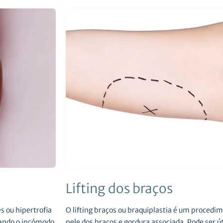
Lifting dos braços
es ou hipertrofia
O lifting braços ou braquiplastia é um procedim
nando o incómodo
pele dos braços e gordura associada. Pode ser út