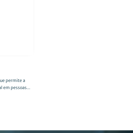
que permite a
l em pessoas...