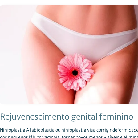
Rejuvenescimento genital feminino
Ninfoplastia A labioplastia ou ninfoplastia visa corrigir deformidad
dos pequenos lábios vaginais, tornando-os menos visíveis e elimi