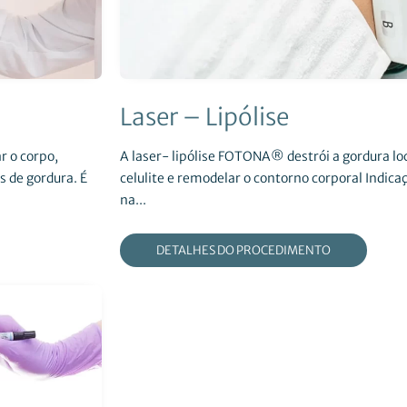
Laser – Lipólise
r o corpo,
A laser- lipólise FOTONA® destrói a gordura lo
s de gordura. É
celulite e remodelar o contorno corporal Indicaç
na...
DETALHES DO PROCEDIMENTO