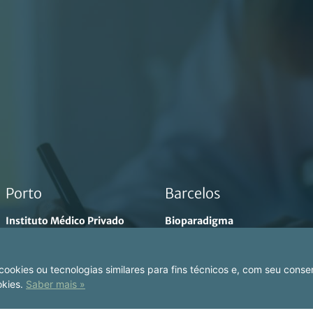
Porto
Barcelos
Instituto Médico Privado
Bioparadigma
R. de Sá da Bandeira 562,
Tv. de São Bento nº 15, 4750-
4400-431 Porto
268 Barcelos
ookies ou tecnologias similares para fins técnicos e, com seu consen
+351 22 205 8028
+351 253 894 597
okies.
Saber mais »
+351 914 618 707