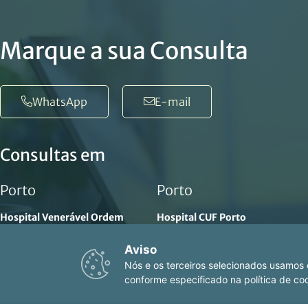
Marque a sua Consulta
WhatsApp
E-mail
Consultas em
Porto
Porto
Hospital Venerável Ordem
Hospital CUF Porto
de São Francisco
EST. da Circunvalação 14341,
Aviso
R. da Bolsa 80, 4050-116
4100-180 Porto
Nós e os terceiros selecionados usamos c
Porto
+351 22 003 9000
conforme especificado na política de co
+351 222 062 100