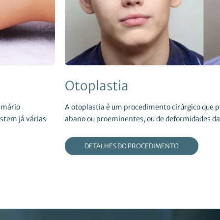
Otoplastia
amário
A otoplastia é um procedimento cirúrgico que p
stem já várias
abano ou proeminentes, ou de deformidades da or
DETALHES DO PROCEDIMENTO