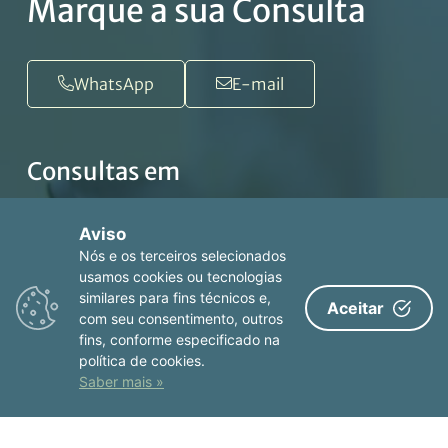
Marque a sua Consulta
WhatsApp
E-mail
Consultas em
Porto
Aviso
Nós e os terceiros selecionados
Hospital Venerável Ordem de São Francisco
usamos cookies ou tecnologias
R. da Bolsa 80, 4050-116 Porto
similares para fins técnicos e,
Aceitar
+351 222 062 100
com seu consentimento, outros
fins, conforme especificado na
política de cookies.
ver no mapa
Saber mais »
Porto