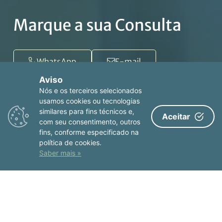
Marque a sua Consulta
WhatsApp
E-mail
Aviso
Nós e os terceiros selecionados
usamos cookies ou tecnologias
Consultas em
similares para fins técnicos e,
Aceitar
com seu consentimento, outros
fins, conforme especificado na
Porto
política de cookies.
Saber mais »
Hospital Venerável Ordem de São Francisco
R. da Bolsa 80, 4050-116 Porto
+351 222 062 100
ver no mapa