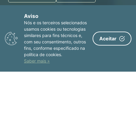
Aviso
Consultas em
Nós e os terceiros selecionados
usamos cookies ou tecnologias
similares para fins técnicos e,
Aceitar
Porto
com seu consentimento, outros
fins, conforme especificado na
Hospital Venerável Ordem de São Francisco
política de cookies.
R. da Bolsa 80, 4050-116 Porto
Saber mais »
+351 222 062 100
ver no mapa
Porto
Hospital CUF Porto
EST. da Circunvalação 14341, 4100-180 Porto
+351 22 003 9000