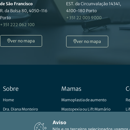
de São Francisco
EST. da Circunvalação 14341,
R. da Bolsa 80, 4050-116
4100-180 Porto
Porto
+351 22 003 9000
+351 222 062 100
ver no mapa
ver no mapa
Sobre
Mamas
C
Home
Mamoplastia de aumento
Re
Dra. Diana Monteiro
Mastopexia ou Lift Mamário
Li
Imprensa
Redução mamária
Li
Aviso
Procedimentos
Ginecomastia
Ab
Nós e os terceiros selecionados usamos c