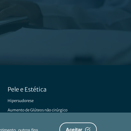
Pele e Estética
Hipersudorese
Aumento de Glúteos não cirúrgico
Rejuvenescimento mãos
Preenchimento de Rugas
Aceitar
timento, outros fins,