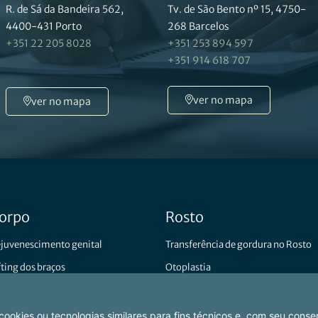
R. de Sá da Bandeira 562,
Tv. de São Bento nº 15, 4750-
4400-431 Porto
268 Barcelos
+351 22 205 8028
+351 253 894 597
+351 914 618 707
ver no mapa
ver no mapa
orpo
Rosto
juvenescimento genital
Transferência de gordura no Rosto
fting dos braços
Otoplastia
fting das coxas
Rinoplastia
dominoplastia
Lifting facial ou cervical (pescoço)
ookies ou tecnologias similares para fins técnicos e, com seu consen