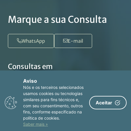
Marque a sua Consulta
WhatsApp
E-mail
Consultas em
Aviso
Porto
Nós e os terceiros selecionados
usamos cookies ou tecnologias
Hospital Venerável Ordem de São Francisco
similares para fins técnicos e,
Aceitar
R. da Bolsa 80, 4050-116 Porto
com seu consentimento, outros
+351 222 062 100
fins, conforme especificado na
política de cookies.
Saber mais »
ver no mapa